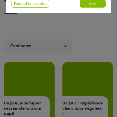
Personalize my choice
Allow
Un jour, mon hyper
Un jour, l’expérience
ressemblera à une
client nous régalera
appli
!