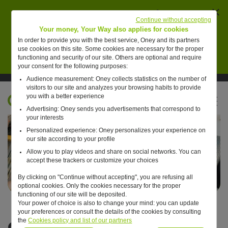
Ferm
AVERTISSEMENT : des individus se font passer
Continue without accepting
pour des collaborateurs de Oney pour vendre de
Your money, Your Way also applies for cookies
faux placements financiers.
In order to provide you with the best service, Oney and its partners
use cookies on this site. Some cookies are necessary for the proper
En savoir plus
functioning and security of our site. Others are optional and require
your consent for the following purposes:
Audience measurement: Oney collects statistics on the number of
Suivre Oney sur LinkedIn
Suivre Oney sur YouTube
Voir les articles #oneday
visitors to our site and analyzes your browsing habits to provide
you with a better experience
FR
Advertising: Oney sends you advertisements that correspond to
Retour à l'accueil ?
your interests
Oneday
Ready for next with Oney
Personalized experience: Oney personalizes your experience on
our site according to your profile
Allow you to play videos and share on social networks. You can
accept these trackers or customize your choices
By clicking on "Continue without accepting", you are refusing all
optional cookies. Only the cookies necessary for the proper
functioning of our site will be deposited.
Your power of choice is also to change your mind: you can update
your preferences or consult the details of the cookies by consulting
Commerce
the
Cookies policy and list of our partners