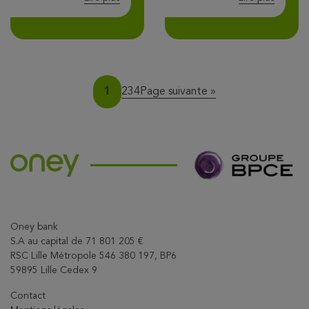
Page
Page
Page
Page
1
2
3
4
Page suivante »
Oney bank
S.A au capital de 71 801 205 €
RSC Lille Métropole 546 380 197, BP6
59895 Lille Cedex 9
Contact