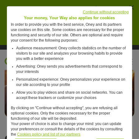
Ferm
AVERTISSEMENT : des individus se font passer
Continue without accepting
pour des collaborateurs de Oney pour vendre de
Your money, Your Way also applies for cookies
faux placements financiers.
In order to provide you with the best service, Oney and its partners
use cookies on this site. Some cookies are necessary for the proper
En savoir plus
functioning and security of our site. Others are optional and require
your consent for the following purposes:
Audience measurement: Oney collects statistics on the number of
Suivre Oney sur LinkedIn
Suivre Oney sur YouTube
Voir les articles #oneday
visitors to our site and analyzes your browsing habits to provide
you with a better experience
FR
Advertising: Oney sends you advertisements that correspond to
Retour à l'accueil ?
your interests
Personalized experience: Oney personalizes your experience on
our site according to your profile
Allow you to play videos and share on social networks. You can
accept these trackers or customize your choices
By clicking on "Continue without accepting", you are refusing all
optional cookies. Only the cookies necessary for the proper
functioning of our site will be deposited.
Your power of choice is also to change your mind: you can update
your preferences or consult the details of the cookies by consulting
Créateur de valeur
the
Cookies policy and list of our partners