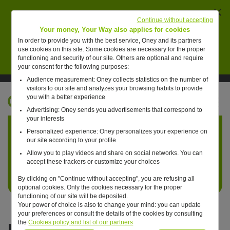
Ferm
AVERTISSEMENT : des individus se font passer
Continue without accepting
pour des collaborateurs de Oney pour vendre de
Your money, Your Way also applies for cookies
faux placements financiers.
In order to provide you with the best service, Oney and its partners
use cookies on this site. Some cookies are necessary for the proper
En savoir plus
functioning and security of our site. Others are optional and require
your consent for the following purposes:
Audience measurement: Oney collects statistics on the number of
Suivre Oney sur LinkedIn
Suivre Oney sur YouTube
Voir les articles #oneday
visitors to our site and analyzes your browsing habits to provide
you with a better experience
FR
Advertising: Oney sends you advertisements that correspond to
Retour à l'accueil ?
your interests
Personalized experience: Oney personalizes your experience on
our site according to your profile
Allow you to play videos and share on social networks. You can
accept these trackers or customize your choices
By clicking on "Continue without accepting", you are refusing all
optional cookies. Only the cookies necessary for the proper
functioning of our site will be deposited.
Your power of choice is also to change your mind: you can update
your preferences or consult the details of the cookies by consulting
Données personnelles
the
Cookies policy and list of our partners