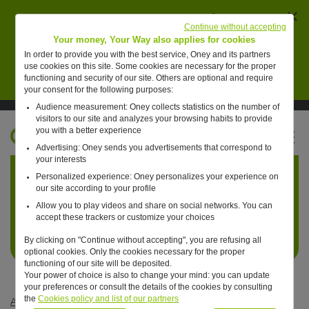
Ferm
AVERTISSEMENT : des individus se font passer
Continue without accepting
pour des collaborateurs de Oney pour vendre de
Your money, Your Way also applies for cookies
faux placements financiers.
In order to provide you with the best service, Oney and its partners
use cookies on this site. Some cookies are necessary for the proper
En savoir plus
functioning and security of our site. Others are optional and require
your consent for the following purposes:
Audience measurement: Oney collects statistics on the number of
Suivre Oney sur LinkedIn
Suivre Oney sur YouTube
Voir les articles #oneday
visitors to our site and analyzes your browsing habits to provide
you with a better experience
FR
Advertising: Oney sends you advertisements that correspond to
Retour à l'accueil ?
your interests
Personalized experience: Oney personalizes your experience on
our site according to your profile
Allow you to play videos and share on social networks. You can
accept these trackers or customize your choices
By clicking on "Continue without accepting", you are refusing all
optional cookies. Only the cookies necessary for the proper
functioning of our site will be deposited.
Your power of choice is also to change your mind: you can update
your preferences or consult the details of the cookies by consulting
the
Cookies policy and list of our partners
Articles #oneday
—
Commerce
—
Un jour, on aura un