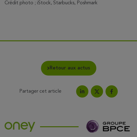
Crédit photo ; iStock, Starbucks, Poshmark
Retour aux actus
Partager cet article
Partagez l'article sur Link
Partagez l'a
Partagez l'article su