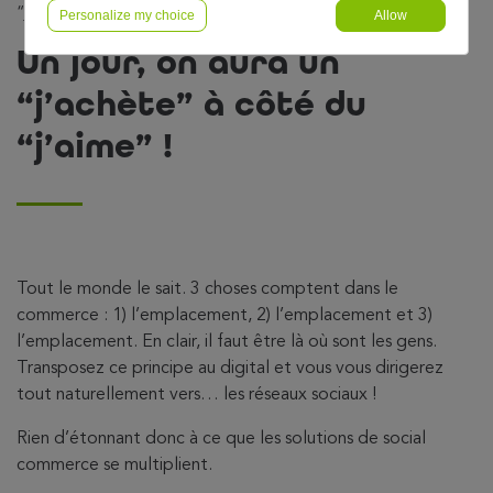
“j’achète” à côté du “j’aime” !
Personalize my choice
Allow
Un jour, on aura un
“j’achète” à côté du
“j’aime” !
Tout le monde le sait. 3 choses comptent dans le
commerce : 1) l’emplacement, 2) l’emplacement et 3)
l’emplacement. En clair, il faut être là où sont les gens.
Transposez ce principe au digital et vous vous dirigerez
tout naturellement vers… les réseaux sociaux !
Rien d’étonnant donc à ce que les solutions de social
commerce se multiplient.