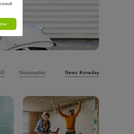
consult
llow
SE
Nouveautés
News #oneday