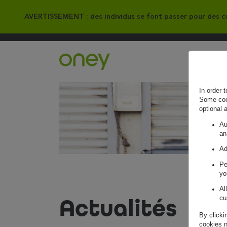
AVERTISSEMENT : des individus se font passer pour des co
Retour à l'accueil ?
In order 
Some cook
optional 
Au
an
Ad
Pe
yo
Al
Actualités
cu
By clicki
cookies n