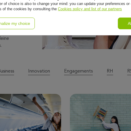
r of choice is also to change your mind: you can update your preferences or 
ls of the cookies by consulting the
Cookies policy and list of our partners
nalize my choice
A
leine
.
usiness
Innovation
Engagements
RH
R