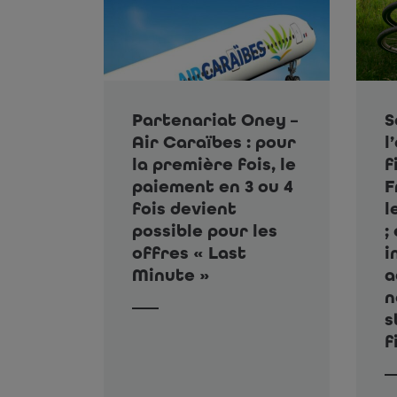
Partenariat Oney –
S
Air Caraïbes : pour
l
la première fois, le
f
paiement en 3 ou 4
F
fois devient
l
possible pour les
;
offres « Last
i
Minute »
a
n
s
f