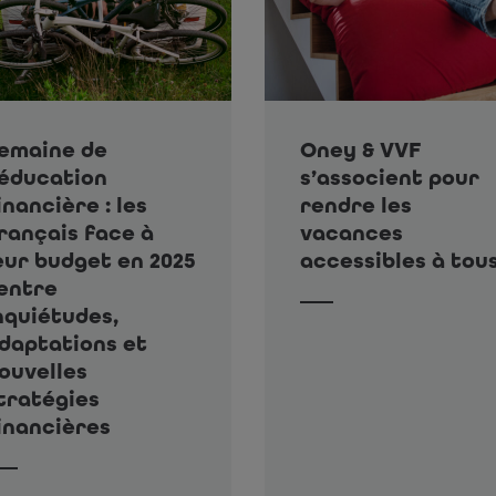
emaine de
Oney & VVF
’éducation
s’associent pour
inancière : les
rendre les
rançais face à
vacances
eur budget en 2025
accessibles à tou
 entre
nquiétudes,
daptations et
ouvelles
tratégies
inancières