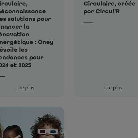
irculaire,
Circulaire, créée
éconnaissance
par Circul’R
es solutions pour
inancer la
énovation
nergétique : Oney
évoile les
endances pour
024 et 2025
Lire plus
Lire plus