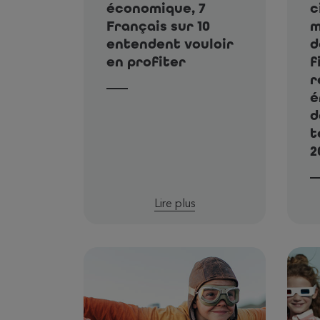
économique, 7
c
Français sur 10
m
entendent vouloir
d
en profiter
f
r
é
d
t
2
Lire plus