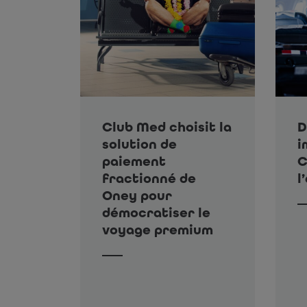
Club Med choisit la
D
solution de
i
paiement
C
fractionné de
l
Oney pour
démocratiser le
voyage premium