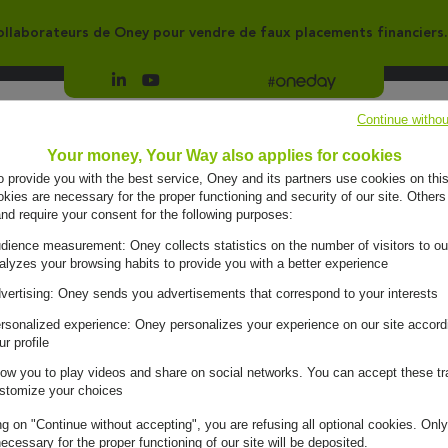
llaborateurs de Oney pour vendre de faux placements financiers.
Suivre Oney sur LinkedIn
Suivre Oney sur YouTube
Voir les articles #oneday
Continue withou
Groupe
Engagements
Your money, Your Way also applies for cookies
to provide you with the best service, Oney and its partners use cookies on this
ies are necessary for the proper functioning and security of our site. Others
and require your consent for the following purposes:
dience measurement: Oney collects statistics on the number of visitors to ou
alyzes your browsing habits to provide you with a better experience
vertising: Oney sends you advertisements that correspond to your interests
rsonalized experience: Oney personalizes your experience on our site accord
ur profile
low you to play videos and share on social networks. You can accept these tr
stomize your choices
ng on "Continue without accepting", you are refusing all optional cookies. Only
ecessary for the proper functioning of our site will be deposited.