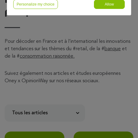
Personalize my choice
Allow
prospective
Pour décoder en France et à l’international les innovations
et tendances sur les thèmes du
#retail
, de la #
banque
et
de la #
consommation raisonnée.
Suivez également nos articles et études européennes
Oney x OpinionWay sur nos réseaux sociaux.