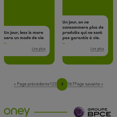
Un jour, on ne
consommera plus de
Un jour, less is more
produits qui ne sont
sera un mode de vie
pas garantis à vie.
Lire plus
Lire plus
Page
Page
Page
Page
Page
Page
Page
« Page précédente
1
2
3
4
5
6
7
Page suivante »