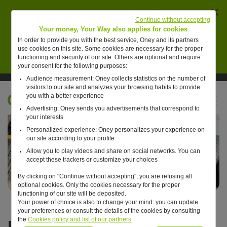
Ferm
AVERTISSEMENT : des individus se font passer
Continue without accepting
pour des collaborateurs de Oney pour vendre de
Your money, Your Way also applies for cookies
faux placements financiers.
In order to provide you with the best service, Oney and its partners
use cookies on this site. Some cookies are necessary for the proper
En savoir plus
functioning and security of our site. Others are optional and require
your consent for the following purposes:
Audience measurement: Oney collects statistics on the number of
Suivre Oney sur LinkedIn
Suivre Oney sur YouTube
Voir les articles #oneday
visitors to our site and analyzes your browsing habits to provide
you with a better experience
FR
Advertising: Oney sends you advertisements that correspond to
Retour à l'accueil ?
your interests
Personalized experience: Oney personalizes your experience on
our site according to your profile
Allow you to play videos and share on social networks. You can
accept these trackers or customize your choices
By clicking on "Continue without accepting", you are refusing all
optional cookies. Only the cookies necessary for the proper
functioning of our site will be deposited.
Your power of choice is also to change your mind: you can update
your preferences or consult the details of the cookies by consulting
Le rendez-vous
the
Cookies policy and list of our partners