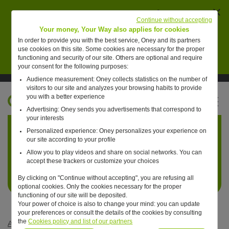
Ferm
AVERTISSEMENT : des individus se font passer
Continue without accepting
pour des collaborateurs de Oney pour vendre de
Your money, Your Way also applies for cookies
faux placements financiers.
In order to provide you with the best service, Oney and its partners
use cookies on this site. Some cookies are necessary for the proper
En savoir plus
functioning and security of our site. Others are optional and require
your consent for the following purposes:
Audience measurement: Oney collects statistics on the number of
Suivre Oney sur LinkedIn
Suivre Oney sur YouTube
Voir les articles #oneday
visitors to our site and analyzes your browsing habits to provide
you with a better experience
FR
Advertising: Oney sends you advertisements that correspond to
Retour à l'accueil ?
your interests
Personalized experience: Oney personalizes your experience on
our site according to your profile
Allow you to play videos and share on social networks. You can
accept these trackers or customize your choices
By clicking on "Continue without accepting", you are refusing all
optional cookies. Only the cookies necessary for the proper
functioning of our site will be deposited.
Your power of choice is also to change your mind: you can update
your preferences or consult the details of the cookies by consulting
the
Cookies policy and list of our partners
Articles #oneday
—
Commerce
—
Un jour, les livraisons seront