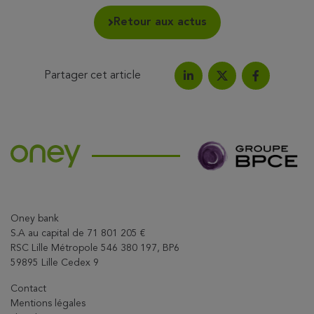
Retour aux actus
Partager cet article
Partagez l'article sur Link
Partagez l'a
Partagez l'article su
Oney bank
S.A au capital de 71 801 205 €
RSC Lille Métropole 546 380 197, BP6
59895 Lille Cedex 9
Contact
Mentions légales