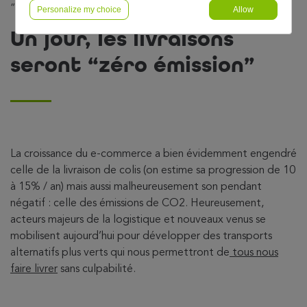
“zéro émission”
Personalize my choice
Allow
Un jour, les livraisons
seront “zéro émission”
La croissance du e-commerce a bien évidemment engendré
celle de la livraison de colis (on estime sa progression de 10
à 15% / an) mais aussi malheureusement son pendant
négatif : celle des émissions de CO2. Heureusement,
acteurs majeurs de la logistique et nouveaux venus se
mobilisent aujourd’hui pour développer des transports
alternatifs plus verts qui nous permettront de
tous nous
faire livrer
sans culpabilité.