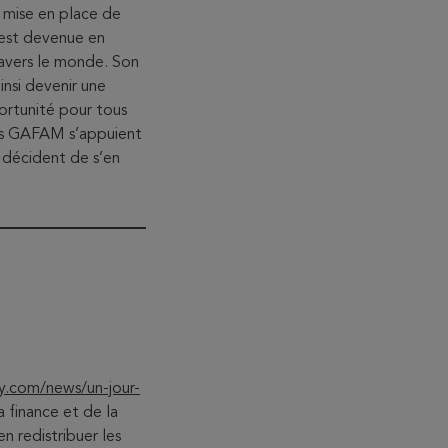
 mise en place de
 est devenue en
ravers le monde. Son
nsi devenir une
ortunité pour tous
les GAFAM s’appuient
s décident de s’en
y.com/news/un-jour-
 finance et de la
en redistribuer les