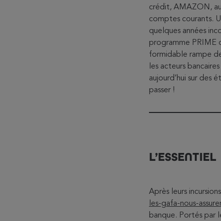
crédit, AMAZON, autr
comptes courants. Un
quelques années inco
programme PRIME qui 
formidable rampe de
les acteurs bancaire
aujourd’hui sur des é
passer !
L’ESSENTIEL
Après leurs incursion
les-gafa-nous-assure
banque. Portés par le