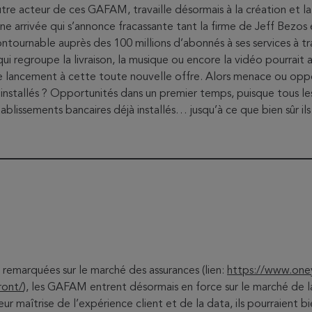
e acteur de ces GAFAM, travaille désormais à la création et la
e arrivée qui s’annonce fracassante tant la firme de Jeff Bezos
ntournable auprès des 100 millions d’abonnés à ses services à t
regroupe la livraison, la musique ou encore la vidéo pourrait ai
 lancement à cette toute nouvelle offre. Alors menace ou opp
s installés ? Opportunités dans un premier temps, puisque tous 
tablissements bancaires déjà installés… jusqu’à ce que bien sûr il
s remarquées sur le marché des assurances (lien:
https://www.one
ront/
), les GAFAM entrent désormais en force sur le marché de la
ur maîtrise de l’expérience client et de la data, ils pourraient bi