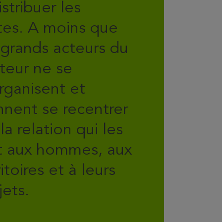
istribuer les
tes. A moins que
 grands acteurs du
teur ne se
rganisent et
nnent se recentrer
 la relation qui les
t aux hommes, aux
ritoires et à leurs
jets.