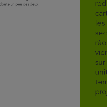
red
 doute un peu des deux.
car
les
sec
réo
vie
sur
uni
ter
pro