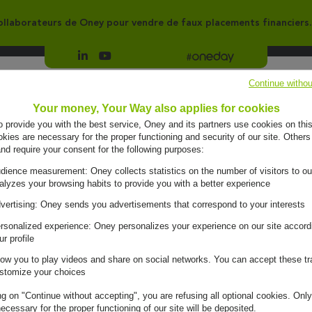
llaborateurs de Oney pour vendre de faux placements financiers.
Suivre Oney sur LinkedIn
Suivre Oney sur YouTube
Voir les articles #oneday
Continue withou
Groupe
Engagements
Your money, Your Way also applies for cookies
to provide you with the best service, Oney and its partners use cookies on this
ies are necessary for the proper functioning and security of our site. Others
and require your consent for the following purposes:
dience measurement: Oney collects statistics on the number of visitors to ou
alyzes your browsing habits to provide you with a better experience
vertising: Oney sends you advertisements that correspond to your interests
rsonalized experience: Oney personalizes your experience on our site accord
ur profile
low you to play videos and share on social networks. You can accept these tr
M auront
stomize your choices
ng on "Continue without accepting", you are refusing all optional cookies. Only
ecessary for the proper functioning of our site will be deposited.