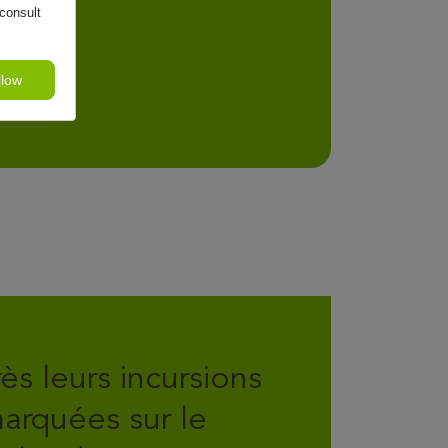
consult
llow
ès leurs incursions
arquées sur le