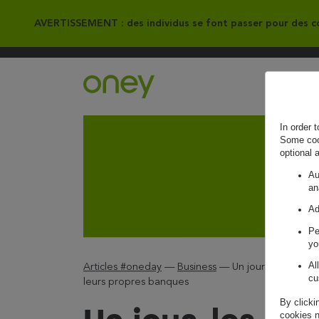
AVERTISSEMENT : des individus se font passer pour des co
Retour à l'accueil ?
In order 
Some cook
optional 
Au
an
Ad
Pe
yo
Al
Articles #oneday
—
Business
—
Un jour, les GAFA
cu
leurs propres banques
By clicki
cookies n