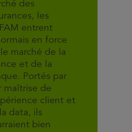
rché des
urances, les
FAM entrent
ormais en force
 le marché de la
ance et de la
que. Portés par
r maîtrise de
xpérience client et
la data, ils
rraient bien