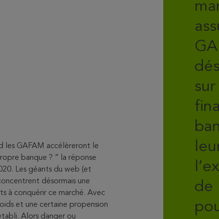
ma
ass
GA
dés
sur
fin
ban
leu
nd les GAFAM accélèreront le
ropre banque ? ” la réponse
l’e
2020. Les géants du web (et
 concentrent désormais une
de 
rts à conquérir ce marché. Avec
pou
ids et une certaine propension
établi. Alors danger ou