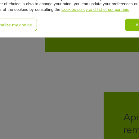
r of choice is also to change your mind: you can update your preferences or 
ls of the cookies by consulting the
Cookies policy and list of our partners
t
nalize my choice
A
Apr
rem