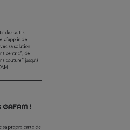
ir des outils
e d’app in de
ec sa solution
t centric”, de
sans couture” jusqu’à
AFAM.
 GAFAM !
ec sa propre carte de