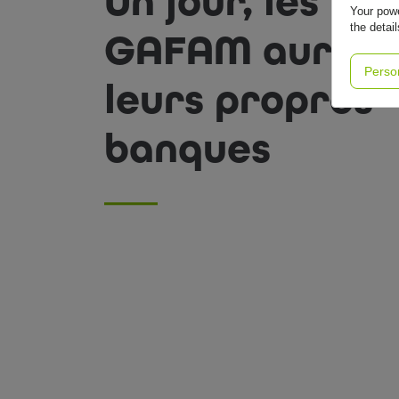
Un jour, les
Your powe
the detai
GAFAM auron
Perso
leurs propres
banques