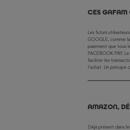
CES GAFAM Q
Les futurs utilisate
GOOGLE, comme la so
paiement que tous l
FACEBOOK PAY. Le pr
faciliter les transact
l’achat. Un principe
AMAZON, DÉ
Déjà présent dans les