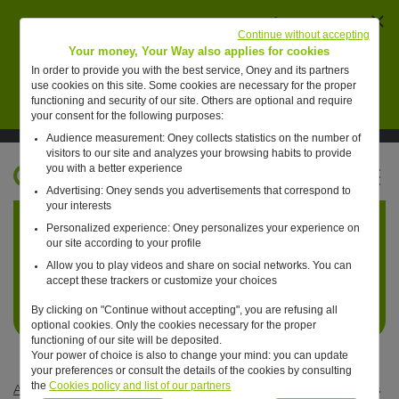
Ferm
AVERTISSEMENT : des individus se font passer
Continue without accepting
pour des collaborateurs de Oney pour vendre de
Your money, Your Way also applies for cookies
faux placements financiers.
In order to provide you with the best service, Oney and its partners
use cookies on this site. Some cookies are necessary for the proper
En savoir plus
functioning and security of our site. Others are optional and require
your consent for the following purposes:
Audience measurement: Oney collects statistics on the number of
Suivre Oney sur LinkedIn
Suivre Oney sur YouTube
Voir les articles #oneday
visitors to our site and analyzes your browsing habits to provide
you with a better experience
FR
Advertising: Oney sends you advertisements that correspond to
Retour à l'accueil ?
your interests
Personalized experience: Oney personalizes your experience on
our site according to your profile
Allow you to play videos and share on social networks. You can
accept these trackers or customize your choices
By clicking on "Continue without accepting", you are refusing all
optional cookies. Only the cookies necessary for the proper
functioning of our site will be deposited.
Your power of choice is also to change your mind: you can update
your preferences or consult the details of the cookies by consulting
the
Cookies policy and list of our partners
Articles #oneday
—
Innovation
—
Un jour, les écrans seront vos