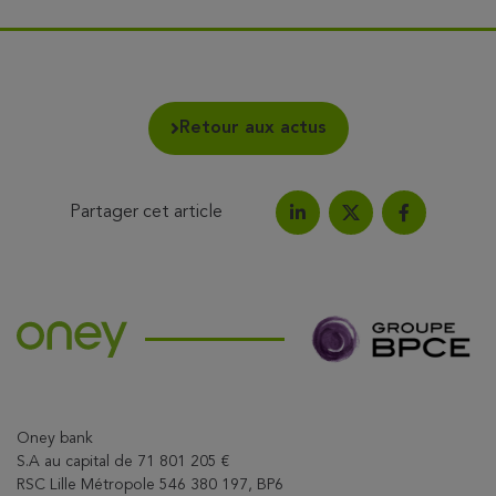
Retour aux actus
Partager cet article
Partagez l'article sur Link
Partagez l'a
Partagez l'article su
Oney bank
S.A au capital de 71 801 205 €
RSC Lille Métropole 546 380 197, BP6