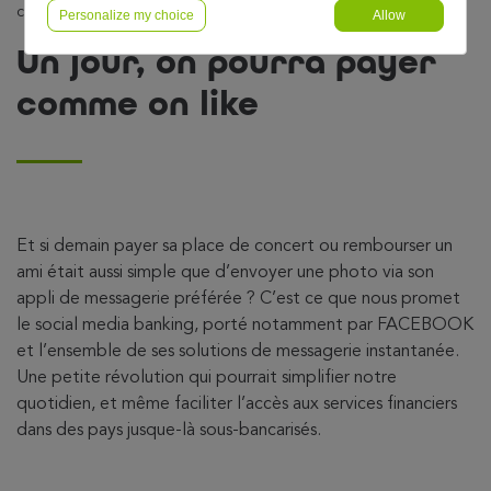
comme on like
Personalize my choice
Allow
Un jour, on pourra payer
comme on like
Et si demain payer sa place de concert ou rembourser un
ami était aussi simple que d’envoyer une photo via son
appli de messagerie préférée ? C’est ce que nous promet
le social media banking, porté notamment par FACEBOOK
et l’ensemble de ses solutions de messagerie instantanée.
Une petite révolution qui pourrait simplifier notre
quotidien, et même faciliter l’accès aux services financiers
dans des pays jusque-là sous-bancarisés.