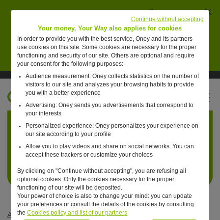
Ferm
AVERTISSEMENT : des individus se font passer
Continue without accepting
pour des collaborateurs de Oney pour vendre de
Your money, Your Way also applies for cookies
faux placements financiers.
In order to provide you with the best service, Oney and its partners
use cookies on this site. Some cookies are necessary for the proper
En savoir plus
functioning and security of our site. Others are optional and require
your consent for the following purposes:
Audience measurement: Oney collects statistics on the number of
Suivre Oney sur LinkedIn
Suivre Oney sur YouTube
Voir les articles #oneday
visitors to our site and analyzes your browsing habits to provide
you with a better experience
FR
Advertising: Oney sends you advertisements that correspond to
Retour à l'accueil ?
your interests
Personalized experience: Oney personalizes your experience on
our site according to your profile
Allow you to play videos and share on social networks. You can
accept these trackers or customize your choices
By clicking on "Continue without accepting", you are refusing all
optional cookies. Only the cookies necessary for the proper
functioning of our site will be deposited.
Your power of choice is also to change your mind: you can update
your preferences or consult the details of the cookies by consulting
the
Cookies policy and list of our partners
Articles #oneday
—
Commerce
—
Un jour, on pourra payer