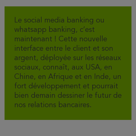
Le social media banking ou
whatsapp banking, c’est
maintenant ! Cette nouvelle
interface entre le client et son
argent, déployée sur les réseaux
sociaux, connaît, aux USA, en
Chine, en Afrique et en Inde, un
fort développement et pourrait
bien demain dessiner le futur de
nos relations bancaires.