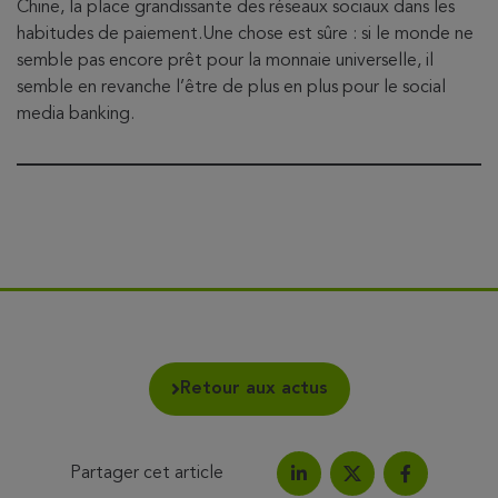
Chine, la place grandissante des réseaux sociaux dans les
habitudes de paiement.Une chose est sûre : si le monde ne
semble pas encore prêt pour la monnaie universelle, il
semble en revanche l’être de plus en plus pour le social
media banking.
Retour aux actus
Partager cet article
Partagez l'article sur Link
Partagez l'a