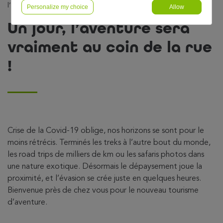
l’aventure sera vraiment au coin de la rue !
Personalize my choice
Allow
Un jour, l’aventure sera
vraiment au coin de la rue
!
Crise de la Covid-19 oblige, nos horizons se sont pour le
moins rétrécis. Terminés les treks à l’autre bout du monde,
les road trips de milliers de km ou les safaris photos dans
une nature exotique. Désormais le dépaysement joue la
proximité, et l’évasion se crée juste en quelques heures.
Bienvenue près de chez vous pour le nouveau tourisme
d’aventure.