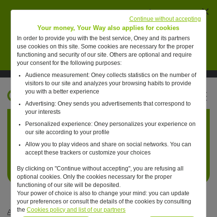
Ferm
AVERTISSEMENT : des individus se font passer
Continue without accepting
pour des collaborateurs de Oney pour vendre de
Your money, Your Way also applies for cookies
faux placements financiers.
In order to provide you with the best service, Oney and its partners
use cookies on this site. Some cookies are necessary for the proper
En savoir plus
functioning and security of our site. Others are optional and require
your consent for the following purposes:
Audience measurement: Oney collects statistics on the number of
Suivre Oney sur LinkedIn
Suivre Oney sur YouTube
Voir les articles #oneday
visitors to our site and analyzes your browsing habits to provide
you with a better experience
FR
Advertising: Oney sends you advertisements that correspond to
Retour à l'accueil ?
your interests
Personalized experience: Oney personalizes your experience on
our site according to your profile
Allow you to play videos and share on social networks. You can
accept these trackers or customize your choices
By clicking on "Continue without accepting", you are refusing all
optional cookies. Only the cookies necessary for the proper
functioning of our site will be deposited.
Your power of choice is also to change your mind: you can update
your preferences or consult the details of the cookies by consulting
the
Cookies policy and list of our partners
Articles #oneday
—
Consommation raisonnée
—
Un jour,