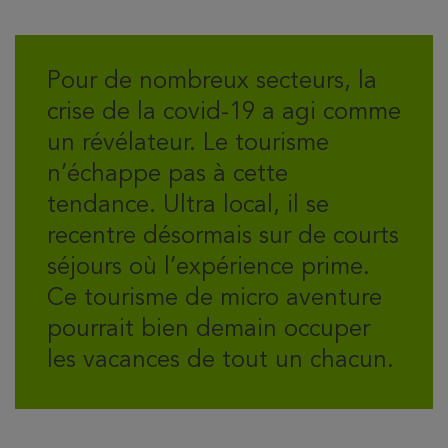
Pour de nombreux secteurs, la
crise de la covid-19 a agi comme
un révélateur. Le tourisme
n’échappe pas à cette
tendance. Ultra local, il se
recentre désormais sur de courts
séjours où l’expérience prime.
Ce tourisme de micro aventure
pourrait bien demain occuper
les vacances de tout un chacun.