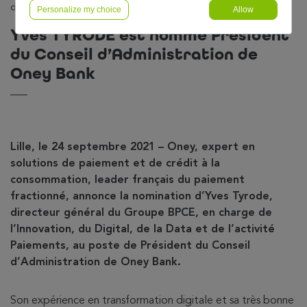
du Conseil d’Administration de Oney Bank
Personalize my choice
Allow
Yves TYRODE est nommé Président
du Conseil d’Administration de
Oney Bank
Lille, le 24 septembre 2021 –
Oney, expert en
solutions de paiement et de crédit à la
consommation, leader français du paiement
fractionné, annonce la nomination d’Yves Tyrode,
directeur général du Groupe BPCE, en charge de
l’Innovation, du Digital, de la Data et de l’activité
Paiements, au poste de Président du Conseil
d’Administration de Oney Bank
.
Son expérience en transformation digitale et sa très bonne