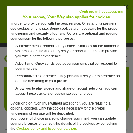
Ferm
AVERTISSEMENT : des individus se font passer
Continue without accepting
pour des collaborateurs de Oney pour vendre de
Your money, Your Way also applies for cookies
faux placements financiers.
In order to provide you with the best service, Oney and its partners
use cookies on this site. Some cookies are necessary for the proper
En savoir plus
functioning and security of our site. Others are optional and require
your consent for the following purposes:
Audience measurement: Oney collects statistics on the number of
Suivre Oney sur LinkedIn
Suivre Oney sur YouTube
Voir les articles #oneday
visitors to our site and analyzes your browsing habits to provide
you with a better experience
FR
Advertising: Oney sends you advertisements that correspond to
Retour à l'accueil ?
your interests
Personalized experience: Oney personalizes your experience on
our site according to your profile
Allow you to play videos and share on social networks. You can
accept these trackers or customize your choices
By clicking on "Continue without accepting", you are refusing all
optional cookies. Only the cookies necessary for the proper
functioning of our site will be deposited.
Your power of choice is also to change your mind: you can update
your preferences or consult the details of the cookies by consulting
the
Cookies policy and list of our partners
Actualités
—
Non classé
—
Yves TYRODE est nommé Président