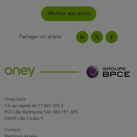
Retour aux actus
Partager cet article
Partagez l'article sur Link
Partagez l'a
Partagez l'article su
Oney bank
S.A au capital de 71 801 205 €
RSC Lille Métropole 546 380 197, BP6
59895 Lille Cedex 9
Contact
Mentions légales