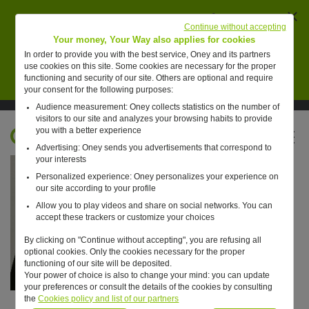
Ferm
AVERTISSEMENT : des individus se font passer
Continue without accepting
pour des collaborateurs de Oney pour vendre de
Your money, Your Way also applies for cookies
faux placements financiers.
In order to provide you with the best service, Oney and its partners
use cookies on this site. Some cookies are necessary for the proper
En savoir plus
functioning and security of our site. Others are optional and require
your consent for the following purposes:
Audience measurement: Oney collects statistics on the number of
Suivre Oney sur LinkedIn
Suivre Oney sur YouTube
Voir les articles #oneday
visitors to our site and analyzes your browsing habits to provide
you with a better experience
FR
Advertising: Oney sends you advertisements that correspond to
Retour à l'accueil ?
your interests
Personalized experience: Oney personalizes your experience on
our site according to your profile
Allow you to play videos and share on social networks. You can
accept these trackers or customize your choices
By clicking on "Continue without accepting", you are refusing all
optional cookies. Only the cookies necessary for the proper
functioning of our site will be deposited.
Your power of choice is also to change your mind: you can update
your preferences or consult the details of the cookies by consulting
the
Cookies policy and list of our partners