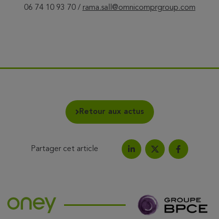
06 74 10 93 70 /
rama.sall@omnicomprgroup.com
Retour aux actus
Partager cet article
Partagez l'article sur Link
Partagez l'a
Partagez l'article su