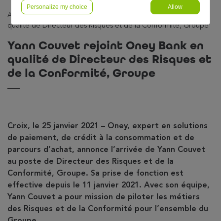
Personalize my choice
Allow
Actualités
—
Non classé
—
Yann Couvet rejoint Oney Bank en
qualité de Directeur des Risques et de la Conformité, Groupe
Yann Couvet rejoint Oney Bank en
qualité de Directeur des Risques et
de la Conformité, Groupe
Croix, le 25 janvier 2021 – Oney, expert en solutions
de paiement, de crédit à la consommation et de
parcours d’achat, annonce l’arrivée de Yann Couvet
au poste de Directeur des Risques et de la
Conformité, Groupe. Sa prise de fonction est
effective depuis le 11 janvier 2021. Avec son équipe,
Yann Couvet a pour mission de piloter les métiers
des Risques et de la Conformité pour l’ensemble du
Groupe.