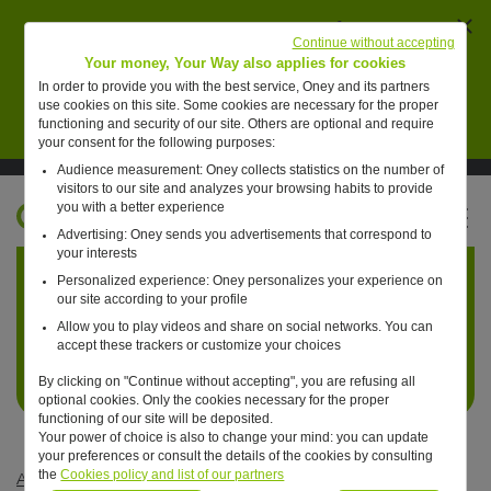
Ferm
AVERTISSEMENT : des individus se font passer
Continue without accepting
pour des collaborateurs de Oney pour vendre de
Your money, Your Way also applies for cookies
faux placements financiers.
In order to provide you with the best service, Oney and its partners
use cookies on this site. Some cookies are necessary for the proper
En savoir plus
functioning and security of our site. Others are optional and require
your consent for the following purposes:
Audience measurement: Oney collects statistics on the number of
Suivre Oney sur LinkedIn
Suivre Oney sur YouTube
Voir les articles #oneday
visitors to our site and analyzes your browsing habits to provide
you with a better experience
FR
Advertising: Oney sends you advertisements that correspond to
Retour à l'accueil ?
your interests
Personalized experience: Oney personalizes your experience on
our site according to your profile
Allow you to play videos and share on social networks. You can
accept these trackers or customize your choices
By clicking on "Continue without accepting", you are refusing all
optional cookies. Only the cookies necessary for the proper
functioning of our site will be deposited.
Your power of choice is also to change your mind: you can update
your preferences or consult the details of the cookies by consulting
the
Cookies policy and list of our partners
Actualités
—
Engagements
—
Un Français sur trois n’a jamais