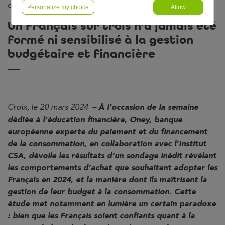
été formé ni sensibilisé à la gestion budgétaire et financière
Personalize my choice
Allow
Un Français sur trois n’a jamais été
formé ni sensibilisé à la gestion
budgétaire et financière
Croix, le 20 mars 2024 –
À l’occasion de la semaine
dédiée à l’éducation financière, Oney, banque
européenne experte du paiement et du financement
de la consommation, en collaboration avec l’Institut
CSA, dévoile les résultats d’un sondage inédit révélant
les comportements d’achat que souhaitent adopter les
Français en 2024, et la manière dont ils maîtrisent la
gestion de leur budget à la consommation. Cette
étude met notamment en lumière un certain paradoxe
: bien que les Français soient confiants quant à la