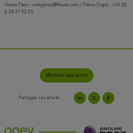
Havas Paris – oneypress@havas.com / Pierre Dupé : +33 (0)
6 38 21 92 55
Retour aux actus
Partager cet article
Partagez l'article sur Link
Partagez l'a
Partagez l'article su