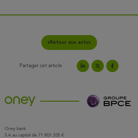
Retour aux actus
Partager cet article
Partagez l'article sur Link
Partagez l'a
Partagez l'article su
Oney bank
S.A au capital de 71 801 205 €