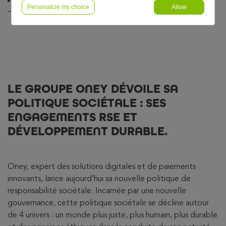
Personalize my choice
Allow
LE GROUPE ONEY DÉVOILE SA
POLITIQUE SOCIÉTALE : SES
ENGAGEMENTS RSE ET
DÉVELOPPEMENT DURABLE.
Oney, expert des solutions digitales et de paiements
innovants, lance aujourd’hui sa nouvelle politique de
responsabilité sociétale. Incarnée par une nouvelle
gouvernance, cette politique sociétale se décline autour
de 4 univers : un monde plus juste, plus humain, plus durable