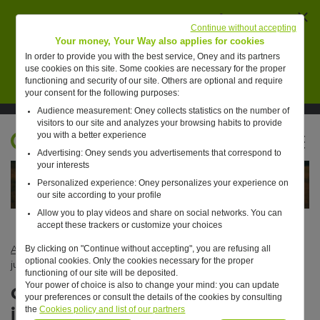
Ferm
AVERTISSEMENT : des individus se font passer
Continue without accepting
pour des collaborateurs de Oney pour vendre de
Your money, Your Way also applies for cookies
faux placements financiers.
In order to provide you with the best service, Oney and its partners
use cookies on this site. Some cookies are necessary for the proper
En savoir plus
functioning and security of our site. Others are optional and require
your consent for the following purposes:
Audience measurement: Oney collects statistics on the number of
Suivre Oney sur LinkedIn
Suivre Oney sur YouTube
Voir les articles #oneday
visitors to our site and analyzes your browsing habits to provide
you with a better experience
FR
Advertising: Oney sends you advertisements that correspond to
Retour à l'accueil ?
your interests
Personalized experience: Oney personalizes your experience on
our site according to your profile
Allow you to play videos and share on social networks. You can
accept these trackers or customize your choices
By clicking on "Continue without accepting", you are refusing all
Actualités
—
Business
—
Oney s’engage pour un monde plus
optional cookies. Only the cookies necessary for the proper
juste, plus humain et plus durable
functioning of our site will be deposited.
Your power of choice is also to change your mind: you can update
Oney s’engage pour un monde plus
your preferences or consult the details of the cookies by consulting
juste, plus humain et plus durable
the
Cookies policy and list of our partners