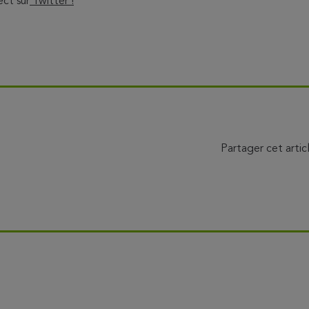
ect sur
Twitter !
Partager cet artic