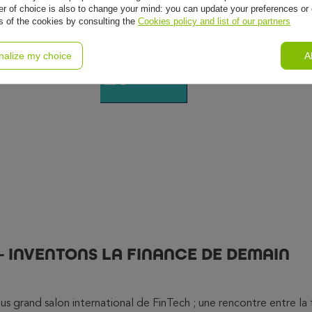
r of choice is also to change your mind: you can update your preferences or 
2020
ls of the cookies by consulting the
Cookies policy and list of our partners
nalize my choice
A
– INVENTONS LA FINANCE DE DEMAIN
s grand salon international de FinTech ; une rencontre entre la 