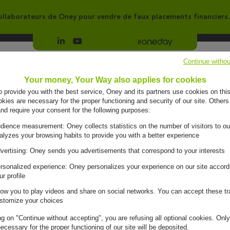
llaborateurs de Oney pour vendre de faux placements financiers.
Suivre Oney sur LinkedIn
Suivre Oney sur YouTube
Voir les articles #oneday
Continue withou
Groupe
Engagements
Your money, Your Way also applies for cookies
to provide you with the best service, Oney and its partners use cookies on this
ies are necessary for the proper functioning and security of our site. Others
and require your consent for the following purposes:
dience measurement: Oney collects statistics on the number of visitors to ou
alyzes your browsing habits to provide you with a better experience
vertising: Oney sends you advertisements that correspond to your interests
rsonalized experience: Oney personalizes your experience on our site accord
ur profile
low you to play videos and share on social networks. You can accept these tr
stomize your choices
ng on "Continue without accepting", you are refusing all optional cookies. Only
ecessary for the proper functioning of our site will be deposited.