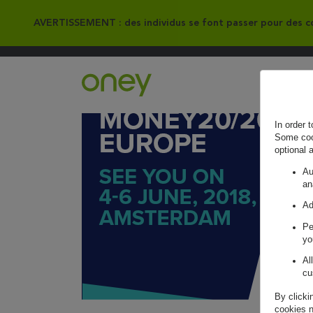
AVERTISSEMENT : des individus se font passer pour des co
Retour à l'accueil ?
In order 
Some cook
optional 
Au
an
Ad
Pe
yo
Al
cu
By clicki
cookies n