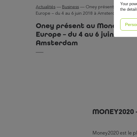
Your powe
Actualités
—
Business
—
Oney présent au Money
the detai
Europe – du 4 au 6 juin 2018 à Amsterdam
Oney présent au Money2020
Perso
Europe – du 4 au 6 juin 2018 à
Amsterdam
MONEY2020 
Money2020 est le plu