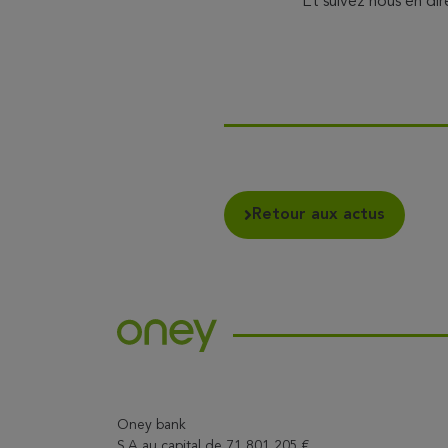
Et suivez nous en dir
Retour aux actus
Oney bank
S.A au capital de 71 801 205 €