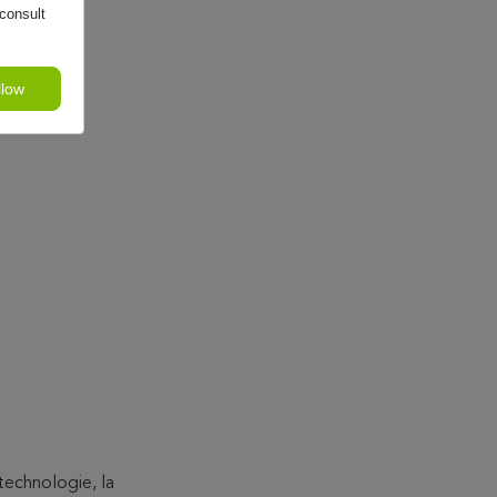
consult
llow
technologie, la