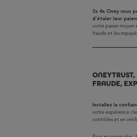
3x 4x Oney vous pe
d’étaler leur paiem
votre panier moyen e
fraude et les impayé
ONEYTRUST,
FRAUDE, EXP
Installez la confi
votre expérience cli
contrôles et en vérifi
Pour en savoir plus :
h