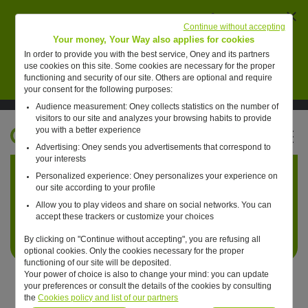
Ferm
AVERTISSEMENT : des individus se font passer
Continue without accepting
pour des collaborateurs de Oney pour vendre de
Your money, Your Way also applies for cookies
faux placements financiers.
In order to provide you with the best service, Oney and its partners
use cookies on this site. Some cookies are necessary for the proper
En savoir plus
functioning and security of our site. Others are optional and require
your consent for the following purposes:
Audience measurement: Oney collects statistics on the number of
Suivre Oney sur LinkedIn
Suivre Oney sur YouTube
Voir les articles #oneday
visitors to our site and analyzes your browsing habits to provide
you with a better experience
FR
Advertising: Oney sends you advertisements that correspond to
Retour à l'accueil ?
your interests
Personalized experience: Oney personalizes your experience on
our site according to your profile
Allow you to play videos and share on social networks. You can
accept these trackers or customize your choices
By clicking on "Continue without accepting", you are refusing all
optional cookies. Only the cookies necessary for the proper
functioning of our site will be deposited.
Your power of choice is also to change your mind: you can update
your preferences or consult the details of the cookies by consulting
the
Cookies policy and list of our partners