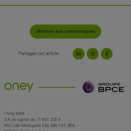
Retour aux communiqués
Partager cet article
Partagez l'article sur Link
Partagez l'a
Partagez l'article su
Oney bank
S.A au capital de 71 801 205 €
RSC Lille Métropole 546 380 197, BP6