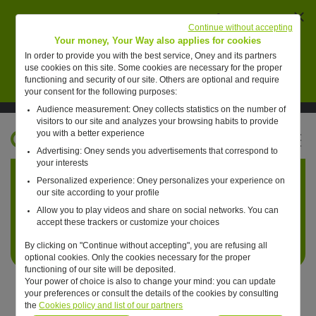
Ferm
AVERTISSEMENT : des individus se font passer
Continue without accepting
pour des collaborateurs de Oney pour vendre de
Your money, Your Way also applies for cookies
faux placements financiers.
In order to provide you with the best service, Oney and its partners
use cookies on this site. Some cookies are necessary for the proper
En savoir plus
functioning and security of our site. Others are optional and require
your consent for the following purposes:
Audience measurement: Oney collects statistics on the number of
Suivre Oney sur LinkedIn
Suivre Oney sur YouTube
Voir les articles #oneday
visitors to our site and analyzes your browsing habits to provide
you with a better experience
FR
Advertising: Oney sends you advertisements that correspond to
Retour à l'accueil ?
your interests
Personalized experience: Oney personalizes your experience on
our site according to your profile
Allow you to play videos and share on social networks. You can
accept these trackers or customize your choices
By clicking on "Continue without accepting", you are refusing all
optional cookies. Only the cookies necessary for the proper
functioning of our site will be deposited.
Your power of choice is also to change your mind: you can update
your preferences or consult the details of the cookies by consulting
the
Cookies policy and list of our partners