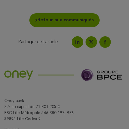
Retour aux communiqués
Partager cet article
Partagez l'article sur Link
Partagez l'a
Partagez l'article su
Oney bank
S.A au capital de 71 801 205 €
RSC Lille Métropole 546 380 197, BP6
59895 Lille Cedex 9