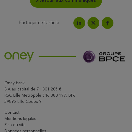
Retour aux communiqués
Partager cet article
Partagez l'article sur Link
Partagez l'a
Partagez l'article su
Oney bank
S.A au capital de 71 801 205 €
RSC Lille Métropole 546 380 197, BP6
59895 Lille Cedex 9
Contact
Mentions légales
Plan du site
Données personnelles