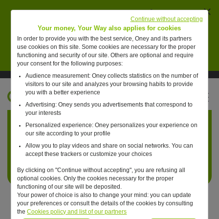
Ferm
AVERTISSEMENT : des individus se font passer
Continue without accepting
pour des collaborateurs de Oney pour vendre de
Your money, Your Way also applies for cookies
faux placements financiers.
In order to provide you with the best service, Oney and its partners
use cookies on this site. Some cookies are necessary for the proper
En savoir plus
functioning and security of our site. Others are optional and require
your consent for the following purposes:
Audience measurement: Oney collects statistics on the number of
Suivre Oney sur LinkedIn
Suivre Oney sur YouTube
Voir les articles #oneday
visitors to our site and analyzes your browsing habits to provide
you with a better experience
FR
Advertising: Oney sends you advertisements that correspond to
Retour à l'accueil ?
your interests
Personalized experience: Oney personalizes your experience on
our site according to your profile
Allow you to play videos and share on social networks. You can
accept these trackers or customize your choices
By clicking on "Continue without accepting", you are refusing all
optional cookies. Only the cookies necessary for the proper
functioning of our site will be deposited.
Your power of choice is also to change your mind: you can update
your preferences or consult the details of the cookies by consulting
the
Cookies policy and list of our partners