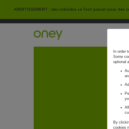
AVERTISSEMENT : des individus se font passer pour des co
Retour à l'accueil ?
In order 
Some cook
optional 
Au
an
Ad
Pe
yo
Al
cu
By clicki
cookies n