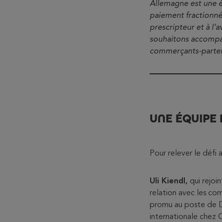
Allemagne est une ét
paiement fractionné
prescripteur et à l
souhaitons accompag
commerçants-partena
UNE ÉQUIPE 
Pour relever le déf
Uli Kiendl,
qui rejoi
relation avec les co
promu au poste de D
internationale chez O