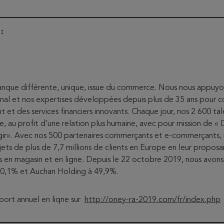
:
que différente, unique, issue du commerce. Nous nous appuyon
nal et nos expertises développées depuis plus de 35 ans pour c
t et des services financiers innovants. Chaque jour, nos 2 600 t
e, au profit d’une relation plus humaine, avec pour mission de «
’agir». Avec nos 500 partenaires commerçants et e-commerçant
ojets de plus de 7,7 millions de clients en Europe en leur propos
en magasin et en ligne. Depuis le 22 octobre 2019, nous avons 
0,1% et Auchan Holding à 49,9%.
port annuel en liqne sur
http://oney-ra-2019.com/fr/index.php