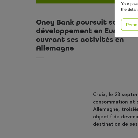
Your powe
the detai
Oney Bank poursuit son
Perso
développement en Europe e
ouvrant ses activités en
Allemagne
Croix, le 23 septe
consommation et d
Allemagne, troisi
objectif de deveni
destination de ses