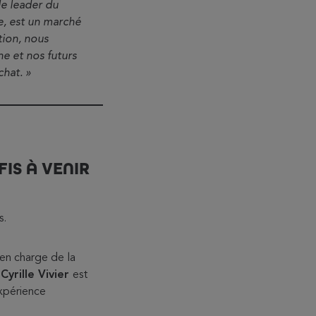
le leader du
, est un marché
tion, nous
e et nos futurs
hat. »
IS À VENIR
s.
en charge de la
.
Cyrille Vivier
est
xpérience