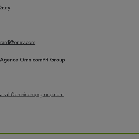
Oney
rardi@oney.com
– Agence O
mnicomPR Group
a.sall@omnicomprgroup.com