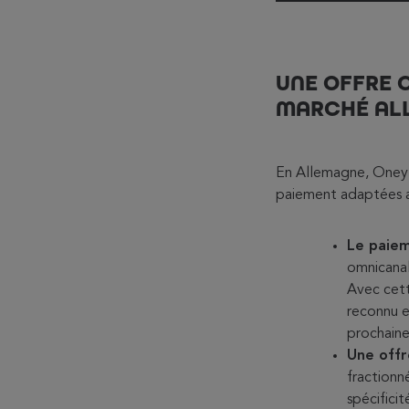
UNE OFFRE 
MARCHÉ AL
En Allemagne, Oney B
paiement adaptées au
Le paiem
omnicanal
Avec cett
reconnu e
prochain
Une offr
fractionn
spécifici