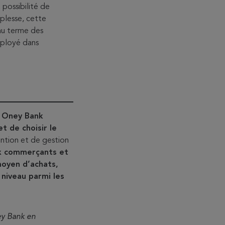
 possibilité de
uplesse, cette
au terme des
éployé dans
, Oney Bank
t de choisir le
ntion et de gestion
ux commerçants et
moyen d’achats,
 niveau parmi les
ey Bank en