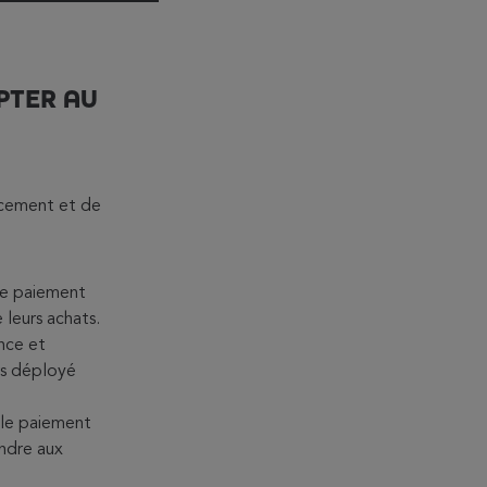
PTER AU
ncement et de
de paiement
leurs achats.
nce et
urs déployé
 le paiement
ndre aux