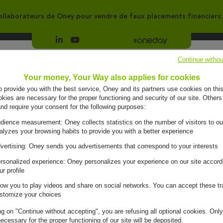
llaborateurs de Oney pour vendre de faux placements financiers.
Suivre Oney sur LinkedIn
Suivre Oney sur YouTube
Voir les articles #oneday
Continue withou
Groupe
Engagements
Your money, Your Way also applies for cookies
to provide you with the best service, Oney and its partners use cookies on this
ies are necessary for the proper functioning and security of our site. Others
and require your consent for the following purposes:
dience measurement: Oney collects statistics on the number of visitors to ou
alyzes your browsing habits to provide you with a better experience
vertising: Oney sends you advertisements that correspond to your interests
rsonalized experience: Oney personalizes your experience on our site accord
ur profile
low you to play videos and share on social networks. You can accept these tr
stomize your choices
ng on "Continue without accepting", you are refusing all optional cookies. Only
ecessary for the proper functioning of our site will be deposited.