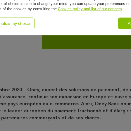
r of choice is also to change your mind: you can update your preferences or 
ls of the cookies by consulting the
Cookies policy and list of our partners
nalize my choice
A
n
mbre 2020 – Oney, expert des solutions de paiement, de c
’assurance, continue son expansion en Europe et ouvre s
ème pays européen du e-commerce. Ainsi, Oney Bank pours
r le leader européen du paiement fractionné et d’élargir 
 partenaires commerçants et de ses clients.