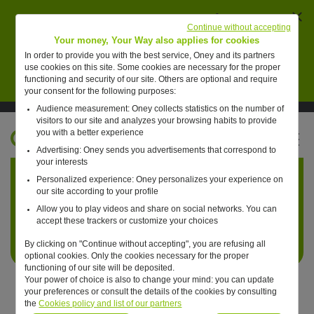
Ferm
AVERTISSEMENT : des individus se font passer
Continue without accepting
pour des collaborateurs de Oney pour vendre de
Your money, Your Way also applies for cookies
faux placements financiers.
In order to provide you with the best service, Oney and its partners
use cookies on this site. Some cookies are necessary for the proper
En savoir plus
functioning and security of our site. Others are optional and require
your consent for the following purposes:
Audience measurement: Oney collects statistics on the number of
Suivre Oney sur LinkedIn
Suivre Oney sur YouTube
Voir les articles #oneday
visitors to our site and analyzes your browsing habits to provide
you with a better experience
FR
Advertising: Oney sends you advertisements that correspond to
Retour à l'accueil ?
your interests
Personalized experience: Oney personalizes your experience on
our site according to your profile
Allow you to play videos and share on social networks. You can
accept these trackers or customize your choices
By clicking on "Continue without accepting", you are refusing all
optional cookies. Only the cookies necessary for the proper
functioning of our site will be deposited.
Your power of choice is also to change your mind: you can update
your preferences or consult the details of the cookies by consulting
the
Cookies policy and list of our partners