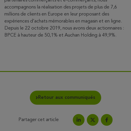
partenaires commerçants et e-commerçants, nous
accompagnons la réalisation des projets de plus de 7,6
millions de clients en Europe en leur proposant des
expériences d’achats mémorables en magasin et en ligne.
Depuis le 22 octobre 2019, nous avons deux actionnaires :
BPCE à hauteur de 50,1% et Auchan Holding à 49,9%.
Retour aux communiqués
Partager cet article
Partagez l'article sur Link
Partagez l'a
Partagez l'article su