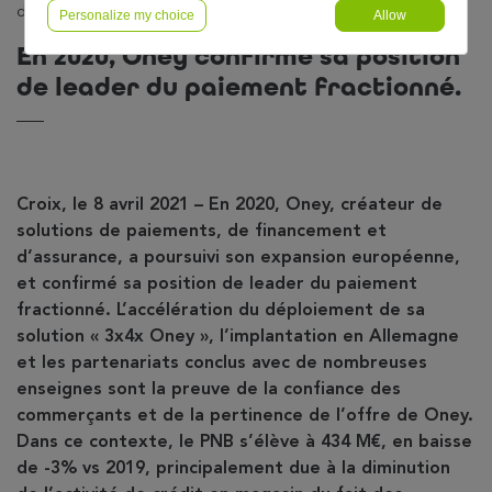
de leader du paiement fractionné.
Personalize my choice
Allow
En 2020, Oney confirme sa position
de leader du paiement fractionné.
Croix, le 8 avril 2021 – En 2020, Oney, créateur de
solutions de paiements, de financement et
d’assurance, a poursuivi son expansion européenne,
et confirmé sa position de leader du paiement
fractionné. L’accélération du déploiement de sa
solution « 3x4x Oney », l’implantation en Allemagne
et les partenariats conclus avec de nombreuses
enseignes sont la preuve de la confiance des
commerçants et de la pertinence de l’offre de Oney.
Dans ce contexte, le PNB s’élève à 434 M€, en baisse
de -3% vs 2019, principalement due à la diminution