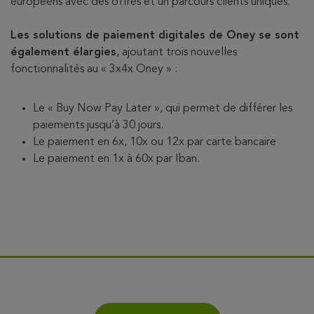
européens avec des offres et un parcours clients uniques.
Les solutions de paiement digitales de Oney se sont
également élargies
, ajoutant trois nouvelles
fonctionnalités au « 3x4x Oney » :
Le « Buy Now Pay Later », qui permet de différer les
paiements jusqu’à 30 jours.
Le paiement en 6x, 10x ou 12x par carte bancaire
Le paiement en 1x à 60x par Iban.