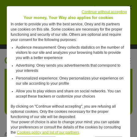
Ferm
AVERTISSEMENT : des individus se font passer
Continue without accepting
pour des collaborateurs de Oney pour vendre de
Your money, Your Way also applies for cookies
faux placements financiers.
In order to provide you with the best service, Oney and its partners
use cookies on this site. Some cookies are necessary for the proper
En savoir plus
functioning and security of our site. Others are optional and require
your consent for the following purposes:
Audience measurement: Oney collects statistics on the number of
Suivre Oney sur LinkedIn
Suivre Oney sur YouTube
Voir les articles #oneday
visitors to our site and analyzes your browsing habits to provide
you with a better experience
FR
Advertising: Oney sends you advertisements that correspond to
Retour à l'accueil ?
your interests
Personalized experience: Oney personalizes your experience on
our site according to your profile
Allow you to play videos and share on social networks. You can
accept these trackers or customize your choices
By clicking on "Continue without accepting", you are refusing all
optional cookies. Only the cookies necessary for the proper
functioning of our site will be deposited.
Your power of choice is also to change your mind: you can update
your preferences or consult the details of the cookies by consulting
the
Cookies policy and list of our partners
Actualités
—
Non classé
—
En 2020, Oney confirme sa position