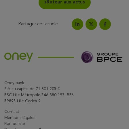
Retour aux actus
Partager cet article
Partagez l'article sur Link
Partagez l'a
Partagez l'article su
Oney bank
S.A au capital de 71 801 205 €
RSC Lille Métropole 546 380 197, BP6
59895 Lille Cedex 9
Contact
Mentions légales
Plan du site