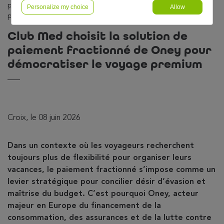
paiement fractionné de Oney pour démocratiser le voyage
Personalize my choice
Allow
premium
Club Med choisit la solution de
paiement fractionné de Oney pour
démocratiser le voyage premium
Croix, le 08 juin 2026
Dans un contexte où les voyageurs recherchent
toujours plus de flexibilité pour organiser leurs
vacances, le paiement fractionné s’impose comme un
levier stratégique pour concilier désir d’évasion et
maîtrise du budget. C’est pourquoi Oney, acteur
majeur en Europe du financement de la
consommation, des assurances et de la lutte contre