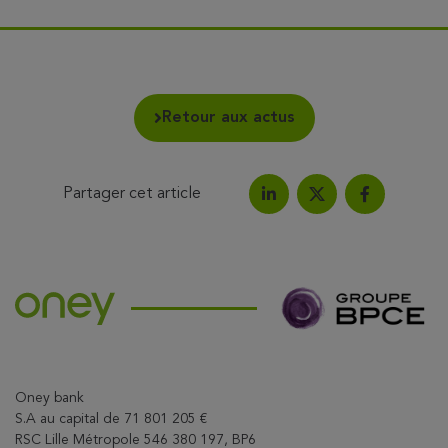
Retour aux actus
Partager cet article
Partagez l'article sur Link
Partagez l'a
Partagez l'article su
Oney bank
S.A au capital de 71 801 205 €
RSC Lille Métropole 546 380 197, BP6