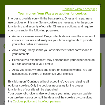
Ferm
AVERTISSEMENT : des individus se font passer
Continue without accepting
pour des collaborateurs de Oney pour vendre de
Your money, Your Way also applies for cookies
faux placements financiers.
In order to provide you with the best service, Oney and its partners
use cookies on this site. Some cookies are necessary for the proper
En savoir plus
functioning and security of our site. Others are optional and require
your consent for the following purposes:
Audience measurement: Oney collects statistics on the number of
Suivre Oney sur LinkedIn
Suivre Oney sur YouTube
Voir les articles #oneday
visitors to our site and analyzes your browsing habits to provide
you with a better experience
FR
Advertising: Oney sends you advertisements that correspond to
Retour à l'accueil ?
your interests
Personalized experience: Oney personalizes your experience on
our site according to your profile
Allow you to play videos and share on social networks. You can
accept these trackers or customize your choices
By clicking on "Continue without accepting", you are refusing all
optional cookies. Only the cookies necessary for the proper
functioning of our site will be deposited.
Your power of choice is also to change your mind: you can update
your preferences or consult the details of the cookies by consulting
the
Cookies policy and list of our partners
Actualités
—
Business
—
Club Med choisit la solution de