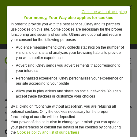
Ferm
AVERTISSEMENT : des individus se font passer
Continue without accepting
pour des collaborateurs de Oney pour vendre de
Your money, Your Way also applies for cookies
faux placements financiers.
In order to provide you with the best service, Oney and its partners
use cookies on this site. Some cookies are necessary for the proper
En savoir plus
functioning and security of our site. Others are optional and require
your consent for the following purposes:
Audience measurement: Oney collects statistics on the number of
Suivre Oney sur LinkedIn
Suivre Oney sur YouTube
Voir les articles #oneday
visitors to our site and analyzes your browsing habits to provide
you with a better experience
FR
Advertising: Oney sends you advertisements that correspond to
Retour à l'accueil ?
your interests
Personalized experience: Oney personalizes your experience on
our site according to your profile
Allow you to play videos and share on social networks. You can
accept these trackers or customize your choices
Actualités
—
Business
—
Oney présente son étude
européenne sur les habitudes de paiement : 6 consommateurs
By clicking on "Continue without accepting", you are refusing all
optional cookies. Only the cookies necessary for the proper
sur 10 utilisent le paiement fractionné, en France, en Espagne,
functioning of our site will be deposited.
en Pologne et au Portugal
Your power of choice is also to change your mind: you can update
your preferences or consult the details of the cookies by consulting
Oney présente son étude
the
Cookies policy and list of our partners