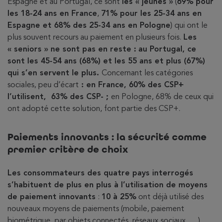
Espagne et au Portugal, ce sont
les « jeunes »
(
69% pour
les 18-24 ans en France
,
71% pour les 25-34 ans en
Espagne et 68% des 25-34 ans en Pologne
) qui ont le
plus souvent recours au paiement en plusieurs fois.
Les
« seniors » ne sont pas en reste :
au Portugal, ce
sont les 45-54 ans (68%) et les 55 ans et plus (67%)
qui s’en servent le plus.
Concernant les catégories
sociales, peu d’écart
: en France, 60% des CSP+
l’utilisent, 63% des CSP- ;
en Pologne, 68% de ceux qui
ont adopté cette solution, font partie des CSP+.
Paiements innovants : la sécurité comme
premier critère de choix
Les consommateurs des quatre pays interrogés
s’habituent de plus en plus à l’utilisation de moyens
de paiement innovants
:
10 à 25%
ont déjà utilisé des
nouveaux moyens de paiements (mobile, paiement
biométrique, par objets connectés, réseaux sociaux, …).