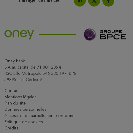
Partager cet article
Partagez l'article sur Link
Partagez l'a
Partagez l'article su
Oney bank
S.A au capital de 71 801 205 €
RSC Lille Métropole 546 380 197, BP6
59895 Lille Cedex 9
Contact
Mentions légales
Plan du site
Données personnelles
Accessibilité : partiellement conforme
Politique de cookies
Crédits