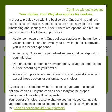
Ferm
AVERTISSEMENT : des individus se font passer
Continue without accepting
pour des collaborateurs de Oney pour vendre de
Your money, Your Way also applies for cookies
faux placements financiers.
In order to provide you with the best service, Oney and its partners
use cookies on this site. Some cookies are necessary for the proper
En savoir plus
functioning and security of our site. Others are optional and require
your consent for the following purposes:
Audience measurement: Oney collects statistics on the number of
Suivre Oney sur LinkedIn
Suivre Oney sur YouTube
Voir les articles #oneday
visitors to our site and analyzes your browsing habits to provide
you with a better experience
FR
Advertising: Oney sends you advertisements that correspond to
Retour à l'accueil ?
your interests
Personalized experience: Oney personalizes your experience on
our site according to your profile
Allow you to play videos and share on social networks. You can
accept these trackers or customize your choices
By clicking on "Continue without accepting", you are refusing all
optional cookies. Only the cookies necessary for the proper
functioning of our site will be deposited.
Your power of choice is also to change your mind: you can update
your preferences or consult the details of the cookies by consulting
the
Cookies policy and list of our partners