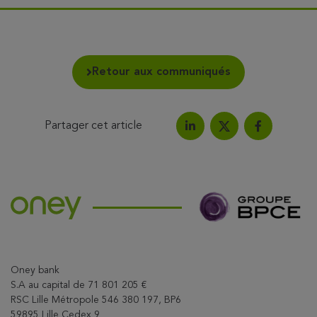
Retour aux communiqués
Partager cet article
Partagez l'article sur Link
Partagez l'a
Partagez l'article su
Oney bank
S.A au capital de 71 801 205 €
RSC Lille Métropole 546 380 197, BP6
59895 Lille Cedex 9