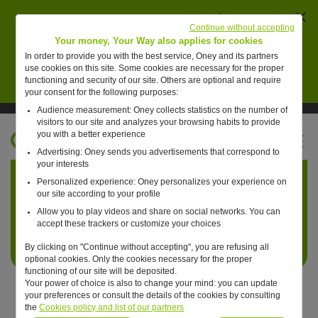
Ferm
AVERTISSEMENT : des individus se font passer
Continue without accepting
pour des collaborateurs de Oney pour vendre de
Your money, Your Way also applies for cookies
faux placements financiers.
In order to provide you with the best service, Oney and its partners
use cookies on this site. Some cookies are necessary for the proper
En savoir plus
functioning and security of our site. Others are optional and require
your consent for the following purposes:
Audience measurement: Oney collects statistics on the number of
Suivre Oney sur LinkedIn
Suivre Oney sur YouTube
Voir les articles #oneday
visitors to our site and analyzes your browsing habits to provide
you with a better experience
FR
Advertising: Oney sends you advertisements that correspond to
Retour à l'accueil ?
your interests
Personalized experience: Oney personalizes your experience on
our site according to your profile
Allow you to play videos and share on social networks. You can
accept these trackers or customize your choices
By clicking on "Continue without accepting", you are refusing all
optional cookies. Only the cookies necessary for the proper
functioning of our site will be deposited.
Your power of choice is also to change your mind: you can update
your preferences or consult the details of the cookies by consulting
the
Cookies policy and list of our partners