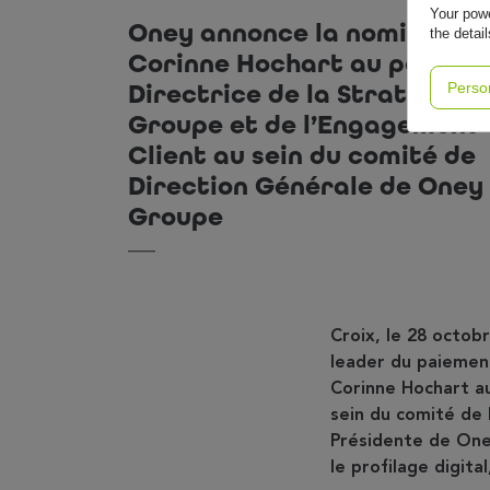
Your powe
Oney annonce la nomination
the detai
Corinne Hochart au poste d
Directrice de la Stratégie
Perso
Groupe et de l’Engagement
Client au sein du comité de
Direction Générale de Oney
Groupe
Croix, le 28 octob
leader du paiemen
Corinne Hochart a
sein du comité de
Présidente de Oney
le profilage digita