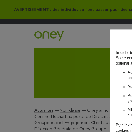
AVERTISSEMENT : des individus se font passer pour des co
Retour à l'accueil ?
In order 
Some cook
optional 
Au
an
Ad
Pe
yo
Al
Actualités
—
Non classé
—
Oney annonce la nomi
cu
Corinne Hochart au poste de Directrice de la Stra
Groupe et de l’Engagement Client au sein du com
By clicki
Direction Générale de Oney Groupe
cookies n