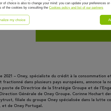
r of choice is also to change your mind: you can update your preferences or 
 de
ls of the cookies by consulting the
Cookies policy and list of our partners
e
nalize my choice
A
re 2021 – Oney, spécialiste du crédit à la consommation e
t fractionné dans plusieurs pays européens, annonce la n
u poste de Directrice de la Stratégie Groupe et de l’Eng
 Direction Générale de Oney Groupe. Corinne Hochart de
trust, filiale du groupe Oney spécialisée dans la lutte c
l, et de Oney Portugal.