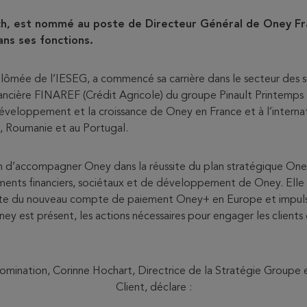
h, est nommé au poste de Directeur Général de Oney Fra
ans ses fonctions.
lômée de l’IESEG, a commencé sa carrière dans le secteur des se
inancière FINAREF (Crédit Agricole) du groupe Pinault Printemp
développement et la croissance de Oney en France et à l’intern
, Roumanie et au Portugal.
on d’accompagner Oney dans la réussite du plan stratégique One
nts financiers, sociétaux et de développement de Oney. Elle p
ssite du nouveau compte de paiement Oney+ en Europe et impulse
ey est présent, les actions nécessaires pour engager les clients
nomination, Corinne Hochart, Directrice de la Stratégie Group
Client, déclare :