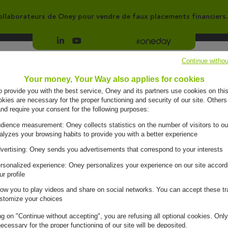
llaborateurs de Oney pour vendre de faux placements financiers.
Suivre Oney sur LinkedIn
Suivre Oney sur YouTube
Voir les articles #oneday
Continue withou
Groupe
Engagements
Your money, Your Way also applies for cookies
to provide you with the best service, Oney and its partners use cookies on this
ies are necessary for the proper functioning and security of our site. Others
and require your consent for the following purposes:
dience measurement: Oney collects statistics on the number of visitors to ou
alyzes your browsing habits to provide you with a better experience
vertising: Oney sends you advertisements that correspond to your interests
rsonalized experience: Oney personalizes your experience on our site accord
ur profile
low you to play videos and share on social networks. You can accept these tr
nation de
stomize your choices
tégie
ité de
ng on "Continue without accepting", you are refusing all optional cookies. Only
ecessary for the proper functioning of our site will be deposited.