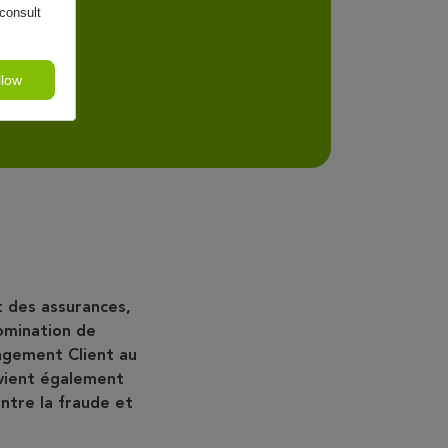
consult
llow
t des assurances,
omination de
agement Client au
vient également
ontre la fraude et